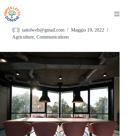
Salta
al
contenuto
Aliquam Eleifend Nulla Posuere Sollicitudin
taitolweb@gmail.com
Maggio 19, 2022
Agriculture
,
Communications