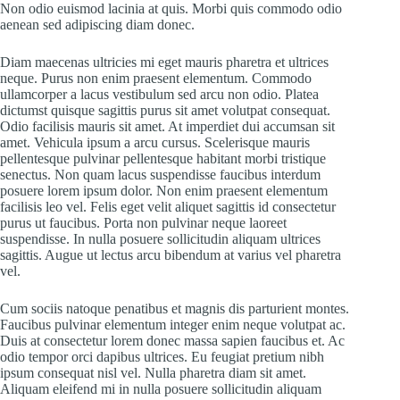
Non odio euismod lacinia at quis. Morbi quis commodo odio
aenean sed adipiscing diam donec.
Diam maecenas ultricies mi eget mauris pharetra et ultrices
neque. Purus non enim praesent elementum. Commodo
ullamcorper a lacus vestibulum sed arcu non odio. Platea
dictumst quisque sagittis purus sit amet volutpat consequat.
Odio facilisis mauris sit amet. At imperdiet dui accumsan sit
amet. Vehicula ipsum a arcu cursus. Scelerisque mauris
pellentesque pulvinar pellentesque habitant morbi tristique
senectus. Non quam lacus suspendisse faucibus interdum
posuere lorem ipsum dolor. Non enim praesent elementum
facilisis leo vel. Felis eget velit aliquet sagittis id consectetur
purus ut faucibus. Porta non pulvinar neque laoreet
suspendisse. In nulla posuere sollicitudin aliquam ultrices
sagittis. Augue ut lectus arcu bibendum at varius vel pharetra
vel.
Cum sociis natoque penatibus et magnis dis parturient montes.
Faucibus pulvinar elementum integer enim neque volutpat ac.
Duis at consectetur lorem donec massa sapien faucibus et. Ac
odio tempor orci dapibus ultrices. Eu feugiat pretium nibh
ipsum consequat nisl vel. Nulla pharetra diam sit amet.
Aliquam eleifend mi in nulla posuere sollicitudin aliquam