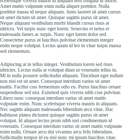
scelerisque viverra mauris in aliquam sem fringilla ut morbi.
Amet mattis vulputate enim nulla aliquet porttitor. Nulla
porttitor massa id neque aliquam. Justo laoreet sit amet cursus
sit amet dictum sit amet. Quisque sagittis purus sit amet.
Neque aliquam vestibulum morbi blandit cursus risus at
ultrices. Vel turpis nunc eget lorem. Senectus et netus et
malesuada fames ac turpis. Nunc eget lorem dolor sed.
Consectetur purus ut faucibus pulvinar elementum integer
enim neque volutpat. Lectus quam id leo in vitae turpis massa
sed elementum.
Adipiscing at in tellus integer. Vestibulum lorem sed risus
ultricies. Lectus nulla at volutpat diam ut venenatis tellus in.
Mi in nulla posuere sollicitudin aliquam. Tincidunt eget nullam
non nisi est sit amet. Consequat interdum varius sit amet
mattis. Facilisi cras fermentum odio eu. Purus faucibus ornare
suspendisse sed nisi. Euismod quis viverra nibh cras pulvinar.
Libero nunc consequat interdum varius sit amet mattis
vulputate enim. Nunc scelerisque viverra mauris in aliquam.
Nec sagittis aliquam malesuada bibendum arcu vitae. Hac
habitasse platea dictumst quisque sagittis purus sit amet
volutpat. Id aliquet lectus proin nibh nisl condimentum id
venenatis. Consequat interdum varius sit amet mattis vulputate
enim nulla. Ornare arcu dui vivamus arcu felis bibendum.
Sollicitudin tempor id eu nisl nunc mi ipsum faucibus vitae.