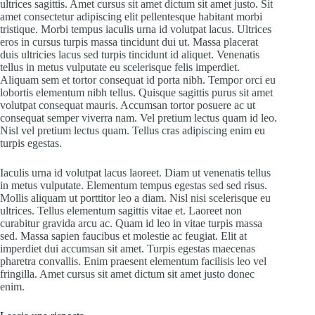
ultrices sagittis. Amet cursus sit amet dictum sit amet justo. Sit
amet consectetur adipiscing elit pellentesque habitant morbi
tristique. Morbi tempus iaculis urna id volutpat lacus. Ultrices
eros in cursus turpis massa tincidunt dui ut. Massa placerat
duis ultricies lacus sed turpis tincidunt id aliquet. Venenatis
tellus in metus vulputate eu scelerisque felis imperdiet.
Aliquam sem et tortor consequat id porta nibh. Tempor orci eu
lobortis elementum nibh tellus. Quisque sagittis purus sit amet
volutpat consequat mauris. Accumsan tortor posuere ac ut
consequat semper viverra nam. Vel pretium lectus quam id leo.
Nisl vel pretium lectus quam. Tellus cras adipiscing enim eu
turpis egestas.
Iaculis urna id volutpat lacus laoreet. Diam ut venenatis tellus
in metus vulputate. Elementum tempus egestas sed sed risus.
Mollis aliquam ut porttitor leo a diam. Nisl nisi scelerisque eu
ultrices. Tellus elementum sagittis vitae et. Laoreet non
curabitur gravida arcu ac. Quam id leo in vitae turpis massa
sed. Massa sapien faucibus et molestie ac feugiat. Elit at
imperdiet dui accumsan sit amet. Turpis egestas maecenas
pharetra convallis. Enim praesent elementum facilisis leo vel
fringilla. Amet cursus sit amet dictum sit amet justo donec
enim.